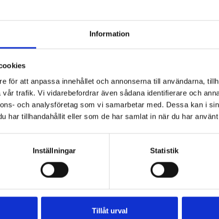
Information
1st /
Umeå
1st /
Göteborg
cookies
kholm/Barkarby
1st /
und
1st /
Åmotfors
1st /
e för att anpassa innehållet och annonserna till användarna, tillh
, Hörby
1st /
Karlstad
2st /
vår trafik. Vi vidarebefordrar även sådana identifierare och anna
nnons- och analysföretag som vi samarbetar med. Dessa kan i sin
har tillhandahållit eller som de har samlat in när du har använt 
A HÄR
Inställningar
Statistik
DNINGAR
Tillåt urval