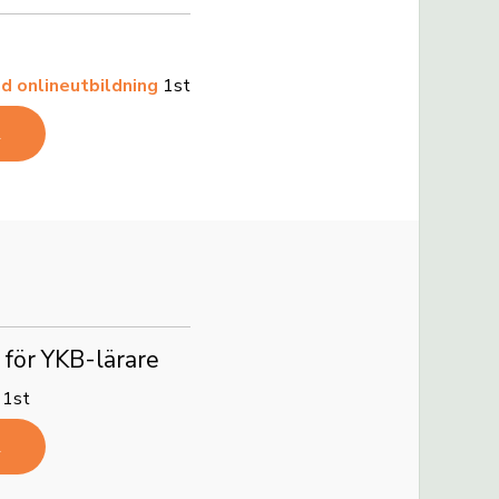
 onlineutbildning
1st
R
g för YKB-lärare
1st
R