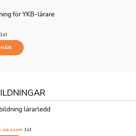
1st
A HÄR
ILDNINGAR
l via zoom
1st