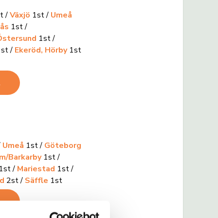
t /
Växjö
1st /
Umeå
rås
1st /
Östersund
1st /
st /
Ekeröd, Hörby
1st
R
/
Umeå
1st /
Göteborg
m/Barkarby
1st /
1st /
Mariestad
1st /
ad
2st /
Säffle
1st
R