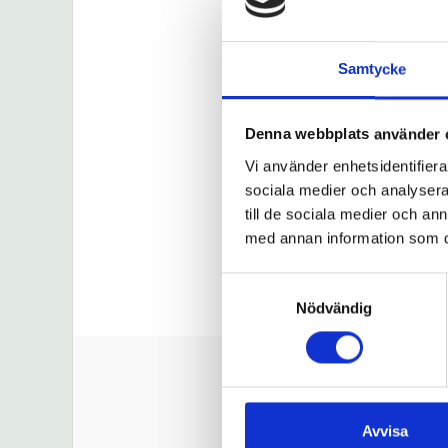
Samtycke
YKB delkurs 5
Aktiviteten finns i
Växjö
Denna webbplats använder 
1st /
Örebro
1st /
Stoc
Västerås
1st /
Östers
Vi använder enhetsidentifierar
Mariestad
1st /
Ekeröd
sociala medier och analysera 
Säffle
1st
till de sociala medier och a
med annan information som du 
LÄS MER / BOK
Samtyckesval
Nödvändig
ADR-UTBIL
Avvisa