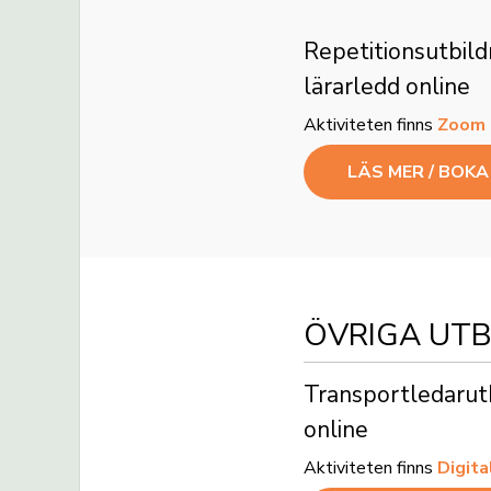
Repetitionsutbildning för YKB-lärare
lärarledd online
Aktiviteten finns
Zoom
LÄS MER / BOK
ÖVRIGA UTB
Transportledarutbildning lärarledd
online
Aktiviteten finns
Digita