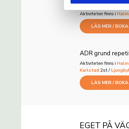
ADR grund
Aktiviteten finns i
Halm
LÄS MER / BOK
ADR grund repeti
Aktiviteten finns i
Halm
Karlstad
2st /
Ljungby
LÄS MER / BOK
EGET PÅ VÄ