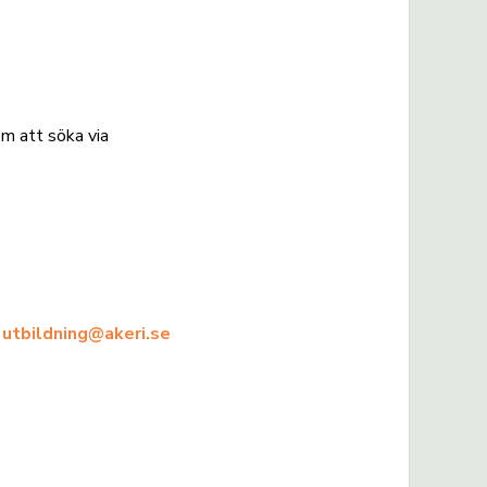
om att söka via
:
utbildning@akeri.se