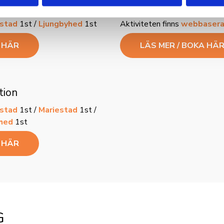
ADR 1.3 online
stad
1st /
Ljungbyhed
1st
Aktiviteten finns
webbaserad
A HÄR
LÄS MER / BOKA HÄ
tion
stad
1st /
Mariestad
1st /
hed
1st
A HÄR
G