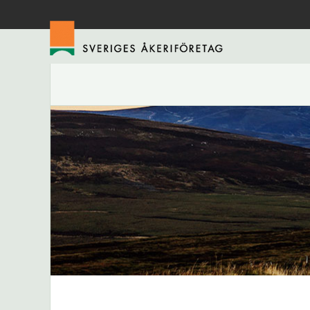
Hoppa
till
huvudinnehåll