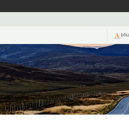
A
DÖL