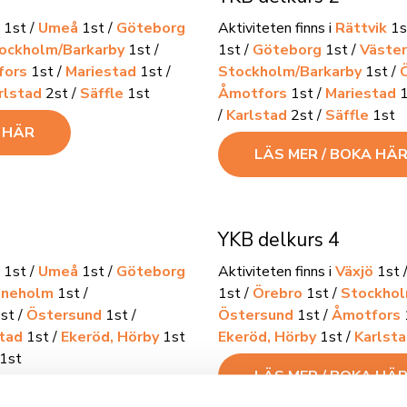
1st /
Umeå
1st /
Göteborg
Aktiviteten finns i
Rättvik
1s
ockholm/Barkarby
1st /
1st /
Göteborg
1st /
Väste
fors
1st /
Mariestad
1st /
Stockholm/Barkarby
1st /
rlstad
2st /
Säffle
1st
Åmotfors
1st /
Mariestad
1
/
Karlstad
2st /
Säffle
1st
A HÄR
LÄS MER / BOKA HÄ
YKB delkurs 4
1st /
Umeå
1st /
Göteborg
Aktiviteten finns i
Växjö
1st 
ineholm
1st /
1st /
Örebro
1st /
Stockhol
st /
Östersund
1st /
Östersund
1st /
Åmotfors
tad
1st /
Ekeröd, Hörby
1st
Ekeröd, Hörby
1st /
Karlst
1st
LÄS MER / BOKA HÄ
A HÄR