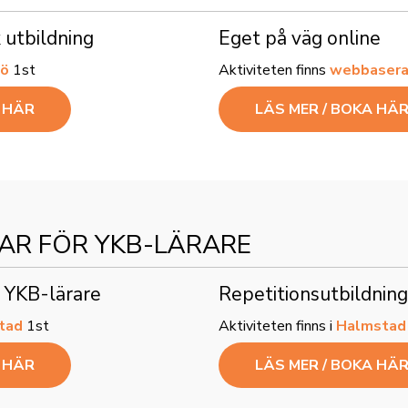
k utbildning
Eget på väg online
ö
1st
Aktiviteten finns
webbaserad
A HÄR
LÄS MER / BOKA HÄ
AR FÖR YKB-LÄRARE
ya YKB-lärare
Repetitionsutbildnin
tad
1st
Aktiviteten finns i
Halmstad
A HÄR
LÄS MER / BOKA HÄ