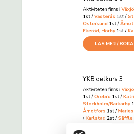
Aktiviteten finns i
Växjö
1st /
Västerås
1st /
St
Östersund
1st /
Åmot
Ekeröd, Hörby
1st /
Ka
LÄS MER / BOK
YKB delkurs 3
Aktiviteten finns i
Växjö
1st /
Örebro
1st /
Katr
Stockholm/Barkarby
1
Åmotfors
1st /
Maries
/
Karlstad
2st /
Säffle
LÄS MER / BOK