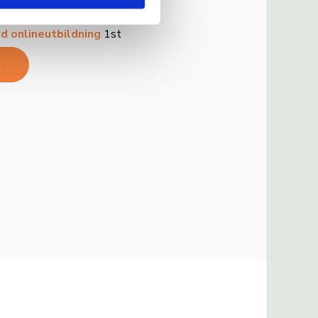
 onlineutbildning
1st
R