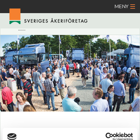
MENY
Hoppa
A
DÖLJ ORDFÖRKLARING
SKRIV UT
DELA
till
huvudinnehåll
VÅRA EVENT