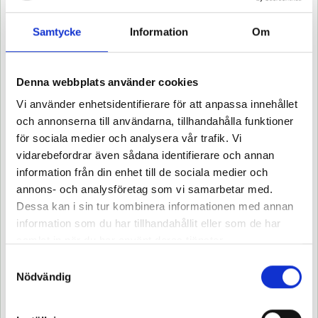
Samtycke
Information
Om
Här bokar du in dig på våra event!
Välj eventtyp nedan
eller sök via
kalender
eller
karta
.
Denna webbplats använder cookies
Här hittar du
inbjudningar till aktuella event
.
Vi använder enhetsidentifierare för att anpassa innehållet
Behöver du hjälp med din bokning, kontakta
och annonserna till användarna, tillhandahålla funktioner
för sociala medier och analysera vår trafik. Vi
medlemsservice på
medlemsservice@akeri.se
eller ring
vidarebefordrar även sådana identifierare och annan
oss på 010-510 54 00.
information från din enhet till de sociala medier och
annons- och analysföretag som vi samarbetar med.
BOKA UTBILDNINGAR
Dessa kan i sin tur kombinera informationen med annan
information som du har tillhandahållit eller som de har
samlat in när du har använt deras tjänster.
Samtyckesval
Nödvändig
ALLA EVENT
MEDLEMSTRÄFFAR