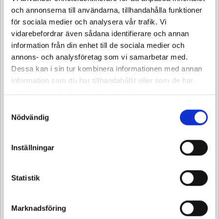
grundutbildning för att få Yrkeskompetensbevis
och annonserna till användarna, tillhandahålla funktioner
(YKB). Utbildningen ska omfatta minst 280 timmar
YKB delkurs 4 - Ergonomi & Hälsa
för sociala medier och analysera vår trafik. Vi
för förare under 21 år och minst 140 timmar för förare
vidarebefordrar även sådana identifierare och annan
2026-09-25
Från: 08:00
över 21 år.
information från din enhet till de sociala medier och
Mariestad
annons- och analysföretag som vi samarbetar med.
Pris: 2095 kr /
Medlemspris: 1595 kr
Dessa kan i sin tur kombinera informationen med annan
information som du har tillhandahållit eller som de har
Platser kvar
samlat in när du har använt deras tjänster.
Läs mer
Samtyckesval
Nödvändig
BOKA UTBILDNING
Inställningar
VISA ALLA UTBILDNINGAR
Statistik
Marknadsföring