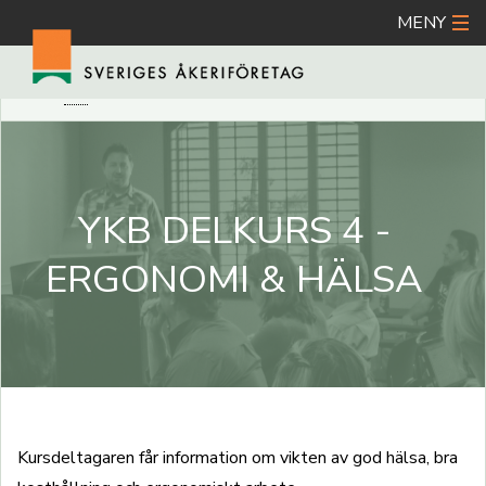
MENY
Hoppa
A
DÖLJ ORDFÖRKLARING
SKRIV UT
DELA
till
huvudinnehåll
YKB DELKURS 4 -
ERGONOMI & HÄLSA
Kursdeltagaren får information om vikten av god hälsa, bra