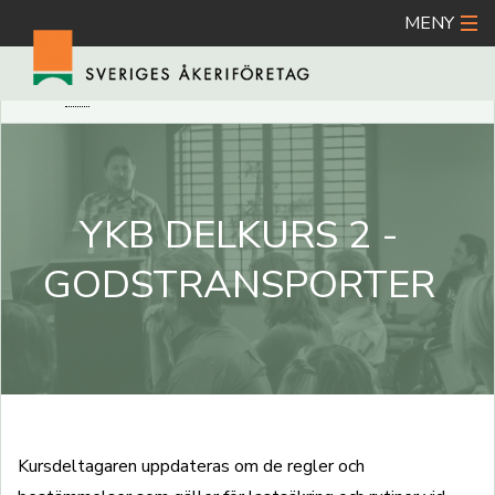
MENY
Hoppa
A
DÖLJ ORDFÖRKLARING
SKRIV UT
DELA
till
huvudinnehåll
YKB DELKURS 2 -
GODSTRANSPORTER
Kursdeltagaren uppdateras om de regler och