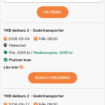
Särskild grundutbildning
De personer som tagit C-körkort efter den 10
september 2009 och avser att arbeta som förare av
tung lastbil ska gå igenom en särskild
grundutbildning för att få Yrkeskompetensbevis
(YKB). Utbildningen ska omfatta minst 280 timmar
YKB delkurs 2 - Godstransporter
för förare under 21 år och minst 140 timmar för förare
2026-09-04
Från: 08:00
över 21 år.
Mariestad
Pris: 2095 kr /
Medlemspris: 1595 kr
Platser kvar
Läs mer
BOKA UTBILDNING
YKB delkurs 2 - Godstransporter
2026-09-11
Från: 08:00