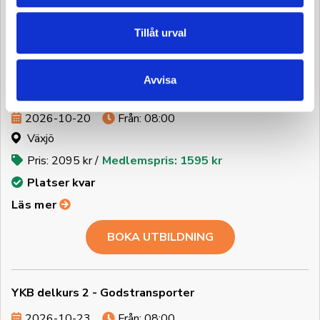
Läs mer
Tillåt urval
BOKA UTBILDNING
Avvisa
YKB delkurs 2 - Godstransporter
2026-10-20
Från: 08:00
Växjö
Pris: 2095 kr /
Medlemspris: 1595 kr
Platser kvar
Läs mer
BOKA UTBILDNING
YKB delkurs 2 - Godstransporter
2026-10-23
Från: 08:00