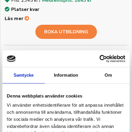
Pris: 2345 kr /
Medlemspris: 1845 kr
Platser kvar
Läs mer
BOKA UTBILDNING
YKB delkurs 2 - Godstransporter
2026-10-10
Från: 08:00
Västerås
Samtycke
Information
Om
Pris: 2345 kr /
Medlemspris: 1845 kr
Fåtal platser
Denna webbplats använder cookies
Läs mer
Vi använder enhetsidentifierare för att anpassa innehållet
och annonserna till användarna, tillhandahålla funktioner
BOKA UTBILDNING
för sociala medier och analysera vår trafik. Vi
vidarebefordrar även sådana identifierare och annan