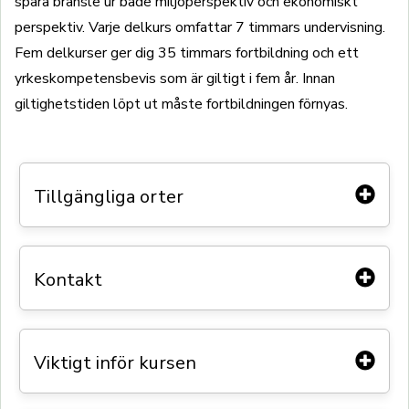
spara bränsle ur både miljöperspektiv och ekonomiskt
perspektiv. Varje delkurs omfattar 7 timmars undervisning.
Fem delkurser ger dig 35 timmars fortbildning och ett
yrkeskompetensbevis som är giltigt i fem år. Innan
giltighetstiden löpt ut måste fortbildningen förnyas.
Tillgängliga orter
Växjö
1st /
Umeå
1st /
Göteborg
1st /
Västerås
Kontakt
1st /
Stockholm/Barkarby
1st /
Östersund
1st /
Åmotfors
1st /
Mariestad
1st /
Ekeröd, Hörby
1st /
Karlstad
2st /
Säffle
1st
Vid frågor, kontakta oss: utbildning@akeri.se 010-
Viktigt inför kursen
510 54 00