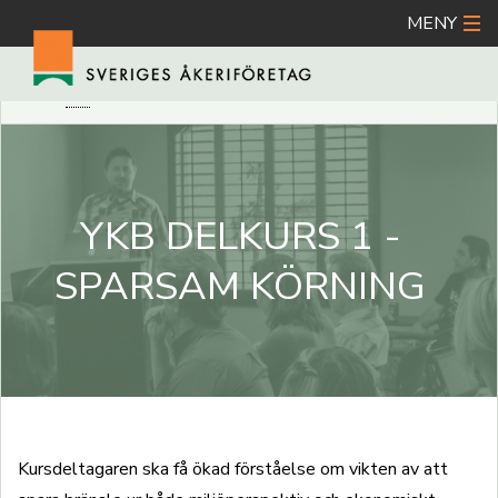
MENY
Hoppa
A
DÖLJ ORDFÖRKLARING
SKRIV UT
DELA
till
huvudinnehåll
YKB DELKURS 1 -
SPARSAM KÖRNING
Kursdeltagaren ska få ökad förståelse om vikten av att