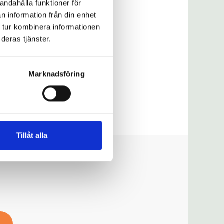
andahålla funktioner för
re
n information från din enhet
 tur kombinera informationen
deras tjänster.
eckling? Vi skräddarsyr
lsejuridik med
Marknadsföring
ckså åt diskussioner
Tillåt alla