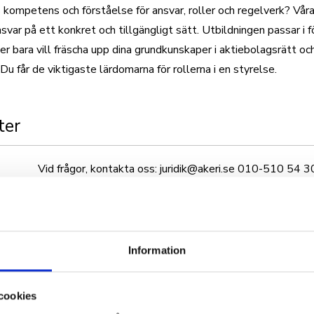
s kompetens och förståelse för ansvar, roller och regelverk? Våra
ansvar på ett konkret och tillgängligt sätt. Utbildningen passar i 
ller bara vill fräscha upp dina grundkunskaper i aktiebolagsrätt 
 Du får de viktigaste lärdomarna för rollerna i en styrelse.
ter
Vid frågor, kontakta oss: juridik@akeri.se 010-510 54 3
Denna utbildning är en heldagsutbildning som genomförs f
Utbildningen sker i liten grupp och har begränsat antal p
Information
Deltagare ordnar eventuellt boende på egen hand.
Enklare lunch och fika ingår.
cookies