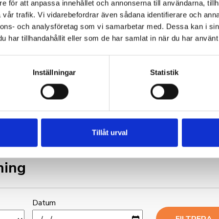
e för att anpassa innehållet och annonserna till användarna, tillh
Medlemspris: 4 495 kronor exklusive moms per deltaga
vår trafik. Vi vidarebefordrar även sådana identifierare och anna
Icke medlemmar: 500 kronor per deltagare tillkommer
nnons- och analysföretag som vi samarbetar med. Dessa kan i sin
har tillhandahållit eller som de har samlat in när du har använt 
sad
Vill ni samla hela styrelsen för gemensam kompetensutv
då en styrelseutbildning efter era behov. Vi varvar styre
ning
Inställningar
Statistik
genomgång av era egna bolagshandlingar. Dagen ägnas o
och gruppövningar.
Pris: Kontakta oss för offert
Tillåt urval
ning
Datum