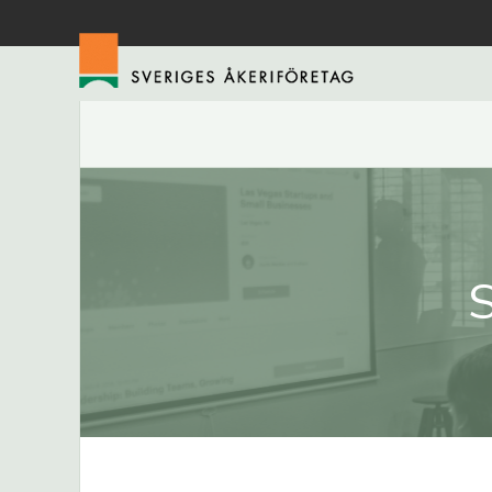
Hoppa
till
huvudinnehåll