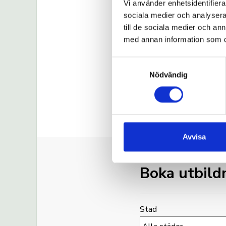
Vi använder enhetsidentifierar
Pris
sociala medier och analysera 
till de sociala medier och a
med annan information som du 
Företagsanpas
Samtyckesval
styrelseutbild
Nödvändig
Avvisa
Boka utbild
Stad