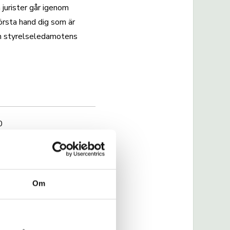
 jurister går igenom
första hand dig som är
och styrelseledamotens
0
ysiskt i lokal kl 9-16.
latser.
Om